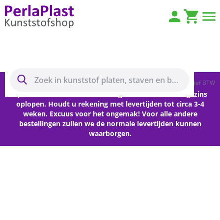
Ga naar de inhoud
Menu
Prijzen inclusief BTW
Wegens vakantieperiode kunnen levertijden voor
opdrachten met freesbewerkingen vanaf heden enigszins
oplopen. Houdt u rekening met levertijden tot circa 3-4
weken. Excuus voor het ongemak! Voor alle andere
bestellingen zullen we de normale levertijden kunnen
waarborgen.
Plexiglas plaat XT helder
8mm - Geëxtrudeerd