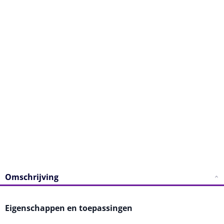
Toon prijsopbouw
Bezorgdatum: wo 29.07 - wo 05.08
In Winkelwagen
Bestel sample
Afmetingen sample: 100x45x3mm
Omschrijving
Eigenschappen en toepassingen